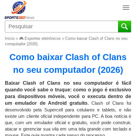
T
o
g
g
l
Início
»
🎮 Esportes eletrônicos
»
Como baixar Clash of Clans no seu
e
computador (2026)
n
Como baixar Clash of Clans
a
v
no seu computador (2026)
i
g
a
Baixar Clash of Clans no seu computador é fácil
t
quando você sabe o truque: como o jogo é exclusivo
i
para dispositivos móveis, você o executa dentro de
o
um emulador de Android gratuito.
Clash of Clans foi
n
desenvolvido pela Supercell para celulares e tablets, e não
existe um cliente oficial independente para PC. A boa notícia é
que, com um emulador oficial e gratuito, você pode construir,
atacar e gerenciar sua vila em uma tela grande com teclado e
mouse. Este guia mostra cada passo do processo.