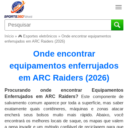
T
o
g
g
l
Início
»
🎮 Esportes eletrônicos
»
Onde encontrar equipamentos
e
enferrujados em ARC Raiders (2026)
n
Onde encontrar
a
v
equipamentos enferrujados
i
g
em ARC Raiders (2026)
a
t
i
Procurando onde encontrar Equipamentos
o
Enferrujados em ARC Raiders?
Este componente de
n
salvamento comum aparece por toda a superfície, mas saber
exatamente quais contêineres, máquinas e zonas atacar
encherá seus bolsos muito mais rápido. Abaixo, você
encontrará os melhores locais de saque, os mapas que valem
a pena invadir e um método confiável de reciclagem para que