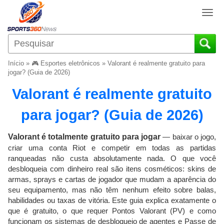
T
o
g
g
l
Início
»
🎮 Esportes eletrônicos
»
Valorant é realmente gratuito para
e
jogar? (Guia de 2026)
n
Valorant é realmente gratuito
a
v
para jogar? (Guia de 2026)
i
g
a
Valorant é totalmente gratuito para jogar
— baixar o jogo,
t
criar uma conta Riot e competir em todas as partidas
i
ranqueadas não custa absolutamente nada. O que você
o
desbloqueia com dinheiro real são itens cosméticos: skins de
n
armas, sprays e cartas de jogador que mudam a aparência do
seu equipamento, mas não têm nenhum efeito sobre balas,
habilidades ou taxas de vitória. Este guia explica exatamente o
que é gratuito, o que requer Pontos Valorant (PV) e como
funcionam os sistemas de desbloqueio de agentes e Passe de