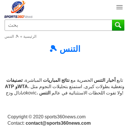
T
o
g
g
l
الرئيسية
»
🎾 التنس
e
n
🎾 التنس
a
v
i
g
a
تابع
أخبار التنس
الحصرية مع
نتائج المباريات
المباشرة،
تصنيفات
t
، وتغطية بطولات كبرى. استمتع بتحليلات النجوم مثل
ATP وWTA
i
!
نادال ودجokovic، ولا تفوت اللحظات الاستثنائية في عالم
التنس
o
n
Copyright © 2020 sports360news.com
Contact:
contact@sports360news.com