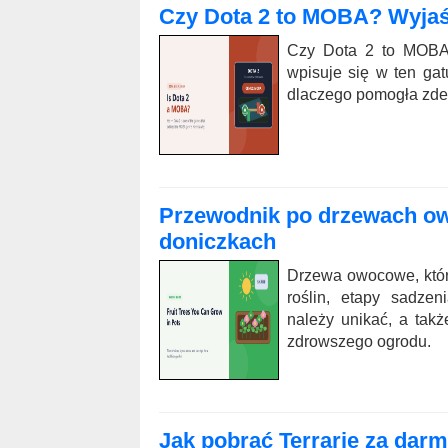
Czy Dota 2 to MOBA? Wyjaśn
Czy Dota 2 to MOBA
wpisuje się w ten gatu
dlaczego pomogła zde
Przewodnik po drzewach o
doniczkach
Drzewa owocowe, któr
roślin, etapy sadzen
należy unikać, a tak
zdrowszego ogrodu.
Jak pobrać Terrarię za darm