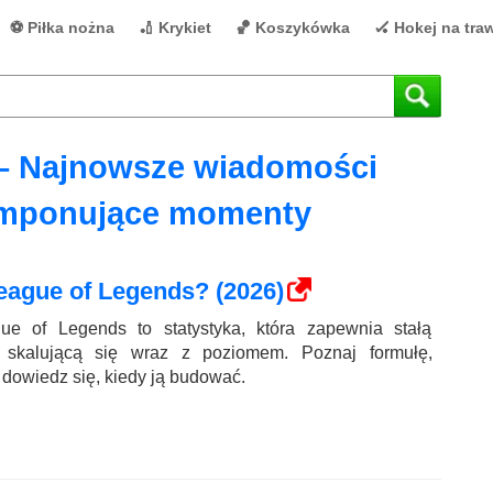
⚽ Piłka nożna
🏏 Krykiet
🏀 Koszykówka
🏑 Hokej na tra
– Najnowsze wiadomości
 imponujące momenty
eague of Legends? (2026)
ue of Legends to statystyka, która zapewnia stałą
, skalującą się wraz z poziomem. Poznaj formułę,
 dowiedz się, kiedy ją budować.