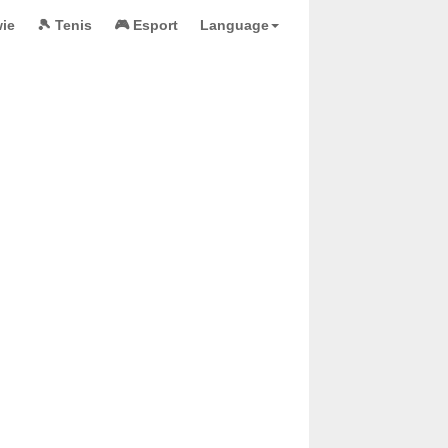
wie
🎾 Tenis
🎮 Esport
Language