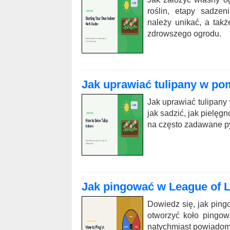
roślin, etapy sadzen
należy unikać, a tak
zdrowszego ogrodu.
Jak uprawiać tulipany w po
Jak uprawiać tulipany
jak sadzić, jak pielęg
na często zadawane p
Jak pingować w League of L
Dowiedz się, jak ping
otworzyć koło pingowa
natychmiast powiadom