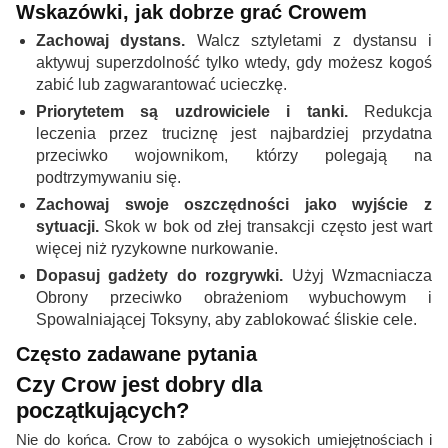
Wskazówki, jak dobrze grać Crowem
Zachowaj dystans.
Walcz sztyletami z dystansu i
aktywuj superzdolność tylko wtedy, gdy możesz kogoś
zabić lub zagwarantować ucieczkę.
Priorytetem są uzdrowiciele i tanki.
Redukcja
leczenia przez truciznę jest najbardziej przydatna
przeciwko wojownikom, którzy polegają na
podtrzymywaniu się.
Zachowaj swoje oszczędności jako wyjście z
sytuacji.
Skok w bok od złej transakcji często jest wart
więcej niż ryzykowne nurkowanie.
Dopasuj gadżety do rozgrywki.
Użyj Wzmacniacza
Obrony przeciwko obrażeniom wybuchowym i
Spowalniającej Toksyny, aby zablokować śliskie cele.
Często zadawane pytania
Czy Crow jest dobry dla
początkujących?
Nie do końca. Crow to zabójca o wysokich umiejętnościach i