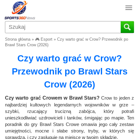
T
o
g
g
l
Strona główna
»
🎮 Esport
»
Czy warto grać w Crow? Przewodnik po
e
Brawl Stars Crow (2026)
n
Czy warto grać w Crow?
a
v
Przewodnik po Brawl Stars
i
g
Crow (2026)
a
t
i
Czy warto grać Crowem w Brawl Stars?
Crow to jeden z
o
najbardziej kultowych legendarnych wojowników w grze –
n
szybki, rzucający trucizną zabójca, który potrafi
unieszkodliwiać uzdrowicieli i tanków, śmigając po mapie. Ten
poradnik do gry Brawl Stars Crowe omawia jego cały zestaw
umiejętności, mocne i słabe strony, tryby, w których się
sprawdza, i czy zasługuje na miejsce w twoim składzie.