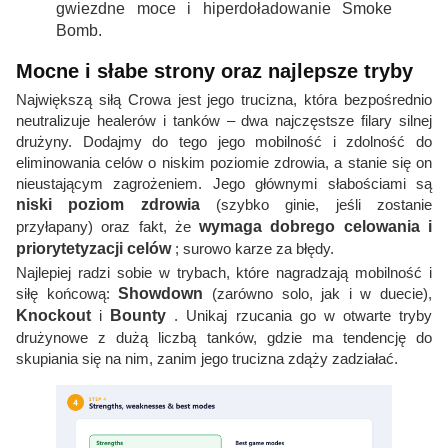
gwiezdne moce i hiperdoładowanie Smoke
Bomb.
Mocne i słabe strony oraz najlepsze tryby
Największą siłą Crowa jest jego trucizna, która bezpośrednio
neutralizuje healerów i tanków – dwa najczęstsze filary silnej
drużyny. Dodajmy do tego jego mobilność i zdolność do
eliminowania celów o niskim poziomie zdrowia, a stanie się on
nieustającym zagrożeniem. Jego głównymi słabościami są
niski poziom zdrowia
(szybko ginie, jeśli zostanie
przyłapany) oraz fakt, że
wymaga dobrego celowania i
priorytetyzacji celów
; surowo karze za błędy.
Najlepiej radzi sobie w trybach, które nagradzają mobilność i
siłę końcową:
Showdown
(zarówno solo, jak i w duecie),
Knockout
i
Bounty
. Unikaj rzucania go w otwarte tryby
drużynowe z dużą liczbą tanków, gdzie ma tendencję do
skupiania się na nim, zanim jego trucizna zdąży zadziałać.