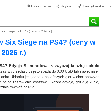
⚽ Piłka nożna
🏏 Krykiet
🏀 Koszykówka

 Six Siege na PS4? (ceny w 2026 r.)
w Six Siege na PS4? (ceny w
2026 r.)
PS4? Edycja Standardowa zazwyczaj kosztuje około
czas wyprzedaży często spada do 9,99 USD lub nawet niżej.
rzelanka Ubisoftu jest jedną z najtańszych gier wieloosobowych
ę pełne zestawienie kosztów – każda edycja, gdzie ją kupić,
działa również na PS5.