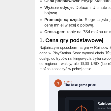
Cena podstawowa:
Edycja Standardo
Wyższe edycje:
Deluxe i Ultimate s
bojową.
Promocje są częste:
Siege często j
cenę mniej więcej o połowę.
Cross-gen:
kopię na PS4 można uruc
1. Cena gry podstawowej
Najtańszym sposobem na grę w Rainbow S
cena w PlayStation Store wynosi około
19
dostęp do trybów rankingowych, trybu swob
od regionu i waluty, ale 19,99 USD (lub r
można zobaczyć w pełnej cenie.