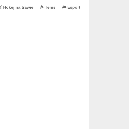
 Hokej na trawie
🎾 Tenis
🎮 Esport