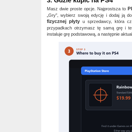
3. Gdzie kupić na PS4
Masz dwie proste opcje. Najprostsza to
P
„Gry”, wybierz swoją edycję i dodaj ją 
fizycznej płyty
u sprzedawcy, która c
przypadkach otrzymasz tę samą grę i te
instaluje grę podstawową, a następnie aktuali