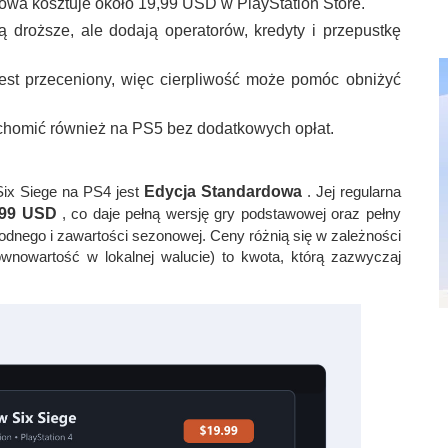
wa kosztuje około 19,99 USD w PlayStation Store.
ą droższe, ale dodają operatorów, kredyty i przepustkę
est przeceniony, więc cierpliwość może pomóc obniżyć
homić również na PS5 bez dodatkowych opłat.
ix Siege na PS4 jest
Edycja Standardowa
. Jej regularna
,99 USD
, co daje pełną wersję gry podstawowej oraz pełny
odnego i zawartości sezonowej. Ceny różnią się w zależności
ównowartość w lokalnej walucie) to kwota, którą zazwyczaj