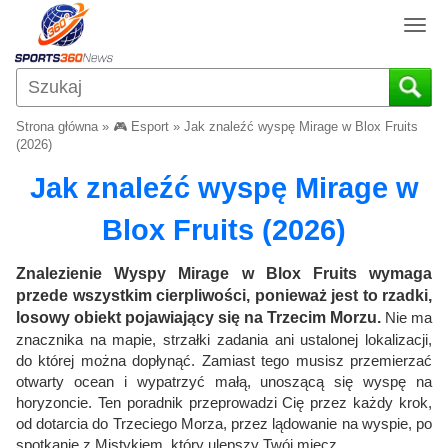
T
o
g
g
l
Strona główna
»
🎮 Esport
»
Jak znaleźć wyspę Mirage w Blox Fruits
e
(2026)
n
Jak znaleźć wyspę Mirage w
a
v
Blox Fruits (2026)
i
g
a
Znalezienie Wyspy Mirage w Blox Fruits wymaga
t
przede wszystkim cierpliwości, ponieważ jest to rzadki,
i
losowy obiekt pojawiający się na Trzecim Morzu.
Nie ma
o
znacznika na mapie, strzałki zadania ani ustalonej lokalizacji,
n
do której można dopłynąć. Zamiast tego musisz przemierzać
otwarty ocean i wypatrzyć małą, unoszącą się wyspę na
horyzoncie. Ten poradnik przeprowadzi Cię przez każdy krok,
od dotarcia do Trzeciego Morza, przez lądowanie na wyspie, po
spotkanie z Mistykiem, który ulepszy Twój miecz.