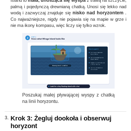
Island to
mała, unosząca się wyspa
z trawą na szczycie,
palmą i pojedynczą drewnianą chatką. Unosi się lekko nad
wodą i zazwyczaj znajduje się
nisko nad horyzontem
.
Co najważniejsze, nigdy nie pojawia się na mapie w grze i
nie ma ikony kompasu, więc liczy się tylko wzrok.
Poszukaj małej pływającej wyspy z chatką
na linii horyzontu.
Krok 3: Żegluj dookoła i obserwuj
horyzont