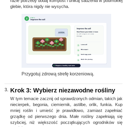
razie potrzeby dodaj kompost i unikaj sadzenia w podmokłej
glebie, która nigdy nie wysycha.
Przygotuj zdrową strefę korzeniową.
Krok 3: Wybierz niezawodne rośliny
W tym temacie zacznij od sprawdzonych odmian, takich jak
niecierpek, begonia, ciemiernik, astilbe, orlik, funkia. Kup
mniej roślin i umieść je prawidłowo, zamiast zapełniać
grządkę od pierwszego dnia. Małe rośliny zapełniają się
szybciej, niż większość początkujących ogrodników się