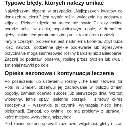
Typowe błędy, których należy unikać
Największym błędem w przypadku „Najlepszych kwiatów do
doniczek w cieniu” jest wybór roślin wyłącznie na podstawie
zdjęcia. Piękne zdjęcie na metce nie powie Ci, czy roślina
poradzi sobie w cieniu, popołudniowym upale, z drenażem
gleby, niskimi temperaturami zimą ani z rozmiarem doniczki.
Innym częstym problemem jest nadmierna korekta. Zbyt duża
ilość nawozu, codzienne płytkie podlewanie lub agresywne
przycinanie mogą zestresować rośliny bardziej niż zaniedbanie.
Zacznij od podstaw, obserwuj roślinę przez tydzień lub dwa i
zmieniaj nawyki po kolei.
Opieka sezonowa i kontynuacja leczenia
Po posadzeniu lub ustawieniu rośliny „The Best Flowers for
Pots in Shade”, obserwuj jej zachowanie w obliczu zmian
pogody, zamiast oceniać sukces już pierwszego dnia. Wzrost
wiosenny, letnie upały, jesienne porządki i zimowy okres
spoczynku – wszystkie te czynniki wymagają nieco innej
pielęgnacji. Zanotuj, co kwitnie, co ma problemy z uprawą i
które miejsca wysychają najszybciej.
Pod koniec sezonu sprawdź rozstawę, wilgotność gleby i czas