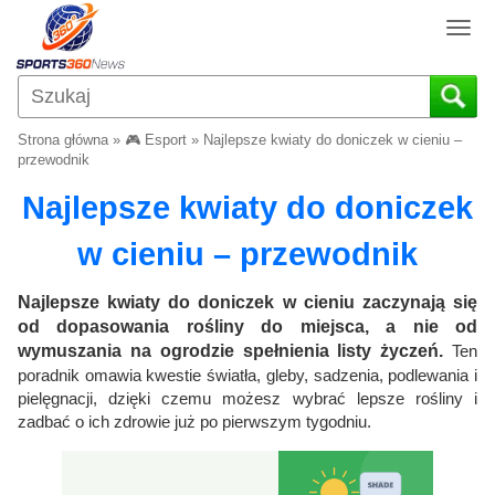
T
o
g
g
l
Strona główna
»
🎮 Esport
»
Najlepsze kwiaty do doniczek w cieniu –
e
przewodnik
n
Najlepsze kwiaty do doniczek
a
v
w cieniu – przewodnik
i
g
a
Najlepsze kwiaty do doniczek w cieniu zaczynają się
t
od dopasowania rośliny do miejsca, a nie od
i
wymuszania na ogrodzie spełnienia listy życzeń.
Ten
o
poradnik omawia kwestie światła, gleby, sadzenia, podlewania i
n
pielęgnacji, dzięki czemu możesz wybrać lepsze rośliny i
zadbać o ich zdrowie już po pierwszym tygodniu.