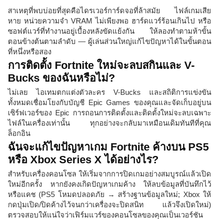
สาเหตุที่พบบ่อยที่สุดคือไดรเวอร์การ์ดจอที่ล้าสมัย ไฟล์เกมเสีย
หาย หน่วยความจำ VRAM ไม่เพียงพอ ฮาร์ดแวร์ร้อนเกินไป หรือ
ซอฟต์แวร์ที่ทำงานอยู่เบื้องหลังขัดแย้งกัน ให้ลองทำตามห้าขั้น
ตอนข้างต้นตามลำดับ — ผู้เล่นส่วนใหญ่แก้ไขปัญหาได้ในขั้นตอน
ที่หนึ่งหรือสอง
การติดตั้ง Fortnite ใหม่จะลบสกินและ V-
Bucks ของฉันหรือไม่?
ไม่เลย ไอเทมตกแต่งตัวละคร V-Bucks และสถิติการแข่งขัน
ทั้งหมดเชื่อมโยงกับบัญชี Epic Games ของคุณและจัดเก็บอยู่บน
เซิร์ฟเวอร์ของ Epic การถอนการติดตั้งและติดตั้งใหม่จะลบเฉพาะ
ไฟล์ในเครื่องเท่านั้น ทุกอย่างจะกลับมาเหมือนเดิมทันทีที่คุณ
ล็อกอิน
ฉันจะแก้ไขปัญหาเกม Fortnite ค้างบน PS5
หรือ Xbox Series X ได้อย่างไร?
สำหรับเครื่องคอนโซล ให้เริ่มจากการปิดเกมอย่างสมบูรณ์แล้วเปิด
ใหม่อีกครั้ง หากยังคงเกิดปัญหาเกมค้าง ให้ลบข้อมูลที่บันทึกไว้
หรือแคช (PS5 โหมดปลอดภัย → สร้างฐานข้อมูลใหม่; Xbox ให้
กดปุ่มเปิด/ปิดค้างไว้จนกว่าเครื่องจะปิดสนิท แล้วจึงเปิดใหม่)
ตรวจสอบให้แน่ใจว่าเฟิร์มแวร์ของคอนโซลของคุณเป็นเวอร์ชัน