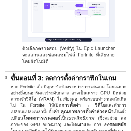
ตัวเลือกตรวจสอบ (Verify) ใน Epic Launcher
จะสแกนและซ่อมแซมไฟล์ Fortnite ที่เสียหาย
โดยอัตโนมัติ
ขั้นตอนที่ 3: ลดการตั้งค่ากราฟิกในเกม
หาก Fortnite เกิดปัญหาขัดข้องระหว่างการเล่นเกม โดยเฉพาะ
อย่างยิ่งบนฮาร์ดแวร์ระดับกลาง อาจเป็นเพราะ GPU มีหน่วย
ความจำวิดีโอ (VRAM) ไม่เพียงพอ หรือระบบทำงานหนักเกิน
ไป ใน Fortnite ให้เปิด
การตั้งค่า → วิดีโอ
และทำการ
เปลี่ยนแปลงเหล่านี้: ตั้ง
ค่า คุณภาพการตั้งค่าล่วงหน้า
เป็น
ต่ำ
เปลี่ยน
โหมดการเรนเดอร์
เป็น
ประสิทธิภาพ
(ซึ่งจะช่วย ลด
ภาระของ GPU อย่างมาก) และปิด
เงา
และ การ
ลด
รอยหยัก
โหมดประสิทธิภาพได้รับการออกแบบมาสำหรับระบบที่ทำงาน