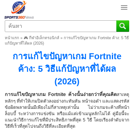
T
o
g
g
l
หน้าแรก
»
🎮 กีฬาอิเล็กทรอนิกส์
»
การแก้ไขปัญหาเกม Fortnite ค้าง: 5 วิธี
e
แก้ปัญหาที่ได้ผล (2026)
n
การแก้ไขปัญหาเกม Fortnite
a
v
ค้าง: 5 วิธีแก้ปัญหาที่ได้ผล
i
g
(2026)
a
t
i
การแก้ไขปัญหาเกม Fortnite ค้างนั้นง่ายกว่าที่คุณคิด
สาเหตุ
o
หลักๆ ที่ทำให้เกมปิดตัวลงอย่างกะทันหัน หน้าจอดำ และแสดงรหัส
n
ข้อผิดพลาดนั้นมีเพียงไม่กี่สาเหตุเท่านั้น ไม่ว่าเกมจะค้างที่หน้า
ล็อบบี้ ระหว่างการแข่งขัน หรือแม้แต่เข้าเมนูหลักไม่ได้ คู่มือนี้จะ
แนะนำวิธีการแก้ไขที่มีประสิทธิภาพที่สุด 5 วิธี โดยเรียงลำดับจาก
วิธีที่เร็วที่สุดไปจนถึงวิธีที่ละเอียดที่สุด