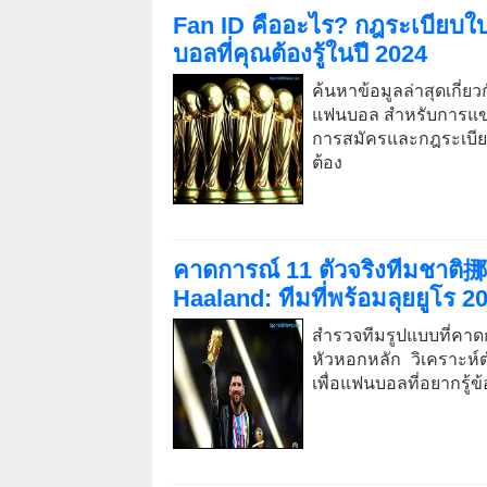
Fan ID คืออะไร? กฎระเบียบ
บอลที่คุณต้องรู้ในปี 2024
ค้นหาข้อมูลล่าสุดเกี
แฟนบอล สำหรับการแข่ง
การสมัครและกฎระเบียบ
ต้อง
คาดการณ์ 11 ตัวจริงทีมชาติ挪威
Haaland: ทีมที่พร้อมลุยยูโร 2
สำรวจทีมรูปแบบที่คาด
หัวหอกหลัก วิเคราะห์ต
เพื่อแฟนบอลที่อยากรู้ข