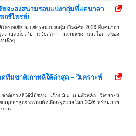
อเชียจะลงสนามรอบแบ่งกลุ่มที่แคนาดา
ซอร์ไพรส์!
โครเอเชีย จะแข่งรอบแบ่งกลุ่ม เวิลด์คัพ 2026 ที่แคนาดา
มูลล่าสุดเกี่ยวกับการจับสลาก สนามแข่ง และโอกาสของ
รอบลึกๆ
ดทีมชาติเกาหลีใต้ล่าสุด – วิเคราะห์
าติเกาหลีใต้ที่มีซอน เฮือง-มิน เป็นตัวหลัก วิเคราะห์
ข้อมูลล่าสุดจากรอบคัดเลือกฟุตบอลโลก 2026 พร้อมภาพ
รเล่น