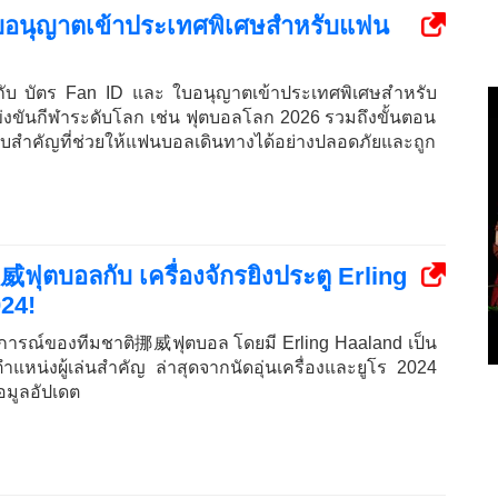
ใบอนุญาตเข้าประเทศพิเศษสำหรับแฟน
่ยวกับ บัตร Fan ID และ ใบอนุญาตเข้าประเทศพิเศษสำหรับ
ขันกีฬาระดับโลก เช่น ฟุตบอลโลก 2026 รวมถึงขั้นตอน
สำคัญที่ช่วยให้แฟนบอลเดินทางได้อย่างปลอดภัยและถูก
ฟุตบอลกับ เครื่องจักรยิงประตู Erling
024!
การณ์ของทีมชาติ挪威ฟุตบอล โดยมี Erling Haaland เป็น
ำแหน่งผู้เล่นสำคัญ ล่าสุดจากนัดอุ่นเครื่องและยูโร 2024
้อมูลอัปเดต