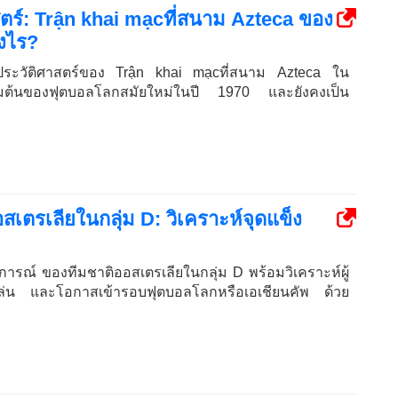
ร์: Trận khai mạcที่สนาม Azteca ของ
างไร?
ระวัติศาสตร์ของ Trận khai mạcที่สนาม Azteca ใน
เริ่มต้นของฟุตบอลโลกสมัยใหม่ในปี 1970 และยังคงเป็น
สเตรเลียในกลุ่ม D: วิเคราะห์จุดแข็ง
การณ์ ของทีมชาติออสเตรเลียในกลุ่ม D พร้อมวิเคราะห์ผู้
เล่น และโอกาสเข้ารอบฟุตบอลโลกหรือเอเชียนคัพ ด้วย