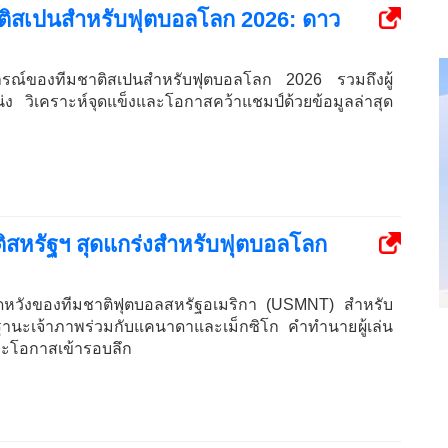
ติสเปนสำหรับฟุตบอลโลก 2026: ดาว
รณ์ของทีมชาติสเปนสำหรับฟุตบอลโลก 2026 รวมถึงผู้
่ง วิเคราะห์จุดแข็งและโอกาสคว้าแชมป์ด้วยข้อมูลล่าสุด
ิสหรัฐฯ สุดแกร่งสำหรับฟุตบอลโลก
ังของทีมชาติฟุตบอลสหรัฐอเมริกา (USMNT) สำหรับ
นะเจ้าภาพร่วมกับแคนาดาและเม็กซิโก คำทำนายผู้เล่น
ละโอกาสเข้ารอบลึก