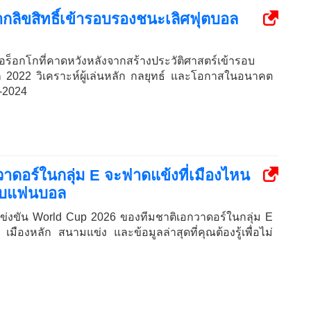
ากลิขสิทธิ์เข้ารอบรองชนะเลิศฟุตบอล
ร็อกโกที่คาดหวังหลังจากสร้างประวัติศาสตร์เข้ารอบ
2022 วิเคราะห์ผู้เล่นหลัก กลยุทธ์ และโอกาสในอนาคต
3-2024
าดอร์ในกลุ่ม E จะฟาดแข้งที่เมืองไหน
รับแฟนบอล
่งขัน World Cup 2026 ของทีมชาติเอกวาดอร์ในกลุ่ม E
 เมืองหลัก สนามแข่ง และข้อมูลล่าสุดที่คุณต้องรู้เพื่อไม่