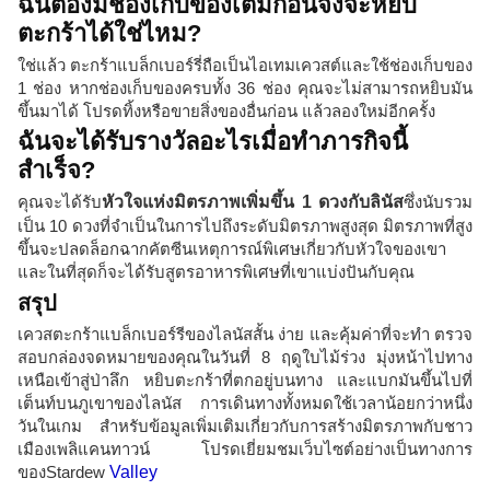
ฉันต้องมีช่องเก็บของเต็มก่อนจึงจะหยิบ
ตะกร้าได้ใช่ไหม?
ใช่แล้ว ตะกร้าแบล็กเบอร์รี่ถือเป็นไอเทมเควสต์และใช้ช่องเก็บของ
1 ช่อง หากช่องเก็บของครบทั้ง 36 ช่อง คุณจะไม่สามารถหยิบมัน
ขึ้นมาได้ โปรดทิ้งหรือขายสิ่งของอื่นก่อน แล้วลองใหม่อีกครั้ง
ฉันจะได้รับรางวัลอะไรเมื่อทำภารกิจนี้
สำเร็จ?
คุณจะได้รับ
หัวใจแห่งมิตรภาพเพิ่มขึ้น 1 ดวงกับลินัส
ซึ่งนับรวม
เป็น 10 ดวงที่จำเป็นในการไปถึงระดับมิตรภาพสูงสุด มิตรภาพที่สูง
ขึ้นจะปลดล็อกฉากคัตซีนเหตุการณ์พิเศษเกี่ยวกับหัวใจของเขา
และในที่สุดก็จะได้รับสูตรอาหารพิเศษที่เขาแบ่งปันกับคุณ
สรุป
เควสตะกร้าแบล็กเบอร์รีของไลนัสสั้น ง่าย และคุ้มค่าที่จะทำ ตรวจ
สอบกล่องจดหมายของคุณในวันที่ 8 ฤดูใบไม้ร่วง มุ่งหน้าไปทาง
เหนือเข้าสู่ป่าลึก หยิบตะกร้าที่ตกอยู่บนทาง และแบกมันขึ้นไปที่
เต็นท์บนภูเขาของไลนัส การเดินทางทั้งหมดใช้เวลาน้อยกว่าหนึ่ง
วันในเกม สำหรับข้อมูลเพิ่มเติมเกี่ยวกับการสร้างมิตรภาพกับชาว
เมืองเพลิแคนทาวน์ โปรดเยี่ยมชมเว็บไซต์อย่างเป็นทางการ
ของStardew
Valley