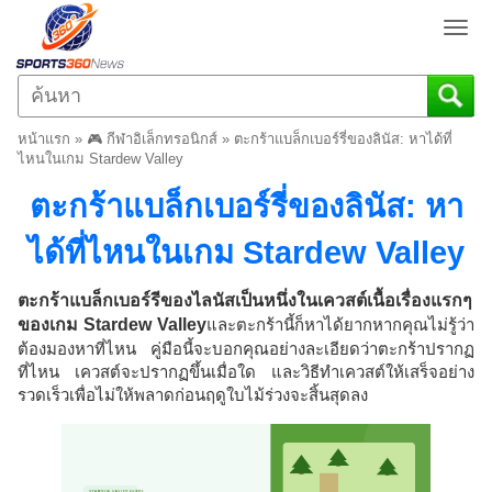
T
o
g
g
l
หน้าแรก
»
🎮 กีฬาอิเล็กทรอนิกส์
»
ตะกร้าแบล็กเบอร์รี่ของลินัส: หาได้ที่
e
ไหนในเกม Stardew Valley
n
ตะกร้าแบล็กเบอร์รี่ของลินัส: หา
a
v
ได้ที่ไหนในเกม Stardew Valley
i
g
a
ตะกร้าแบล็กเบอร์รีของไลนัสเป็นหนึ่งในเควสต์เนื้อเรื่องแรกๆ
t
ของเกม Stardew Valley
และตะกร้านี้ก็หาได้ยากหากคุณไม่รู้ว่า
i
ต้องมองหาที่ไหน คู่มือนี้จะบอกคุณอย่างละเอียดว่าตะกร้าปรากฏ
o
ที่ไหน เควสต์จะปรากฏขึ้นเมื่อใด และวิธีทำเควสต์ให้เสร็จอย่าง
n
รวดเร็วเพื่อไม่ให้พลาดก่อนฤดูใบไม้ร่วงจะสิ้นสุดลง