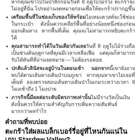
หากคุณเข้าไปในป่าลึกก่อนวันที่ 8 ฤดูใบไม้ร่วง ตะกร้าจะ
ไม่อยู่ที่นั่น โปรดอ่านจดหมายก่อนเพื่อให้ตะกร้าปรากฏขึ้น
เตรียมพื้นที่ในช่องเก็บของให้พร้อม
ไอเทมเควสต์จะใช้ช่อง
ในกระเป๋า ดังนั้นควรเคลียร์พื้นที่อย่างน้อยหนึ่งช่องก่อน
ออกเดินทาง หากพื้นที่เต็ม คุณจะไม่สามารถหยิบตะกร้า
ได้
คุณสามารถทำได้ในวันเดียวกันเลย
วันที่ 8 ฤดูใบไม้ร่วงถือ
เป็นช่วงต้นฤดูกาลที่คุณมีเวลาเหลือเฟือ แต่คุณก็สามารถ
รับได้ทันทีที่อ่านจดหมาย — ไม่ต้องรอคอย
ปกติแล้วลินัสจะอยู่บ้านในตอนเช้า นอกจาก
นี้เขายังอาจ
พบได้ตามเส้นทางเดินป่าบนภูเขา หากคุณหาเขาไม่เจอที่
เต็นท์ ลองตรวจสอบเส้นทางเดินป่าในเกมระหว่างเวลา 8
โมงเช้าถึง 1 โมงบ่าย
ภารกิจนี้มีผลต่อระดับมิตรภาพเท่านั้น
ไม่มีรางวัลเป็นเงิน
ดังนั้นควรให้ความสำคัญกับการเพิ่มความสัมพันธ์
มากกว่าผลกำไร
คำถามที่พบบ่อย
ตะกร้าใส่ผลแบล็กเบอร์รี่อยู่ที่ไหนกันแน่ใน
เกม Stardew Valley?