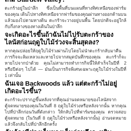
ตะกร้าอยู่ในป่าลึก ซึ่งเป็นพื้นที่บนแผนที่ทางทิศเหนือของฟาร์ม
ของคุณ เดินไปทางทิศเหนือจากฟาร์มของคุณผ่านทางออกด้านบน
แล้วมองไปตามทางดิน ตะกร้าจะวางอยู่บนพื้น โดยปกติจะอยู่ใกล้
กับกึ่งกลางของทางเดินในป่าลึก
จะเกิดอะไรขึ้นถ้าฉันไม่ไปรับตะกร้าของ
ไลนัสก่อนฤดูใบไม้ร่วงจะสิ้นสุดลง?
หากคุณปล่อยให้ฤดูใบไม้ร่วงผ่านไปโดยไม่นำตะกร้ากลับมาคืน
ภารกิจจะล้มเหลวและหายไปจากสมุดบันทึกของคุณ ตะกร้าก็จะ
หายไปจากป่าด้วย คุณไม่สามารถทำภารกิจนี้ให้สำเร็จในปีที่ 2
หรือปีต่อๆ ไปได้ — มันเป็นภารกิจพิเศษเฉพาะฤดูใบไม้ร่วงในปีที่
1 เท่านั้น
ฉันเจอ Backwoods แล้ว แต่ตะกร้าไม่อยู่
เกิดอะไรขึ้น?
ตะกร้าจะปรากฏขึ้นหลังจากที่คุณอ่านจดหมายของไลนัสจาก
ตู้จดหมายของคุณในวันที่ 8 ฤดูใบไม้ร่วงหรือหลังจากนั้น หากคุณ
ไปที่ป่าลึกก่อนวันที่ดังกล่าว ให้กลับไปที่ฟาร์มของคุณ ตรวจสอบ
ตู้จดหมาย (ในวันที่ 8 ฤดูใบไม้ร่วงหรือหลังจากนั้น) อ่านจดหมาย
แล้วจึงกลับไปที่ป่าลึกอีกครั้ง