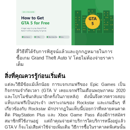
สี่วิธีที่ได้รับการพิสูจน์แล้วและถูกกฎหมายในการ
ซื้อเกม Grand Theft Auto V โดยไม่ต้องจ่ายราคา
เต็ม
สิ่งที่คุณควรรู้ก่อนเริ่มต้น
แต่ละวิธีมีข้อแม้เล็กน้อย การแจกเกมฟรีของ Epic Games เป็น
กิจกรรมจำกัดเวลา (GTA V เคยแจกฟรีในเดือนพฤษภาคม 2020
และโปรโมชั่นกลับมาอีกครั้งในภายหลัง) ดังนั้นจึงควรตรวจสอบ
แท็บเกมฟรีเป็นประจำ เพราะเกมของ Rockstar และเกมอื่นๆ ที่
เกี่ยวข้องกับ Rockstar มักปรากฏในแท็บนี้บ่อยกว่าที่หลายคนคาด
คิด PlayStation Plus และ Xbox Game Pass ต้องมีการสมัคร
สมาชิกที่ใช้งานอยู่ แต่ถ้าคุณจ่ายค่าบริการใดบริการหนึ่งอยู่แล้ว
GTA V ก็จะไม่เสียค่าใช้จ่ายเพิ่มเติม วิธีการซื้อในราคาลดพิเศษนั้น