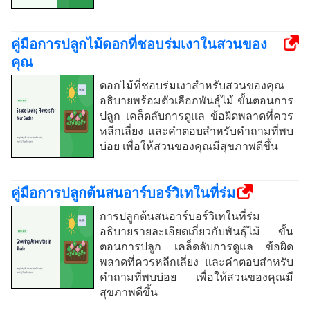
คู่มือการปลูกไม้ดอกที่ชอบร่มเงาในสวนของ
คุณ
ดอกไม้ที่ชอบร่มเงาสำหรับสวนของคุณ
อธิบายพร้อมตัวเลือกพันธุ์ไม้ ขั้นตอนการ
ปลูก เคล็ดลับการดูแล ข้อผิดพลาดที่ควร
หลีกเลี่ยง และคำตอบสำหรับคำถามที่พบ
บ่อย เพื่อให้สวนของคุณมีสุขภาพดีขึ้น
คู่มือการปลูกต้นสนอาร์บอร์วิเทในที่ร่ม
การปลูกต้นสนอาร์บอร์วิเทในที่ร่ม
อธิบายรายละเอียดเกี่ยวกับพันธุ์ไม้ ขั้น
ตอนการปลูก เคล็ดลับการดูแล ข้อผิด
พลาดที่ควรหลีกเลี่ยง และคำตอบสำหรับ
คำถามที่พบบ่อย เพื่อให้สวนของคุณมี
สุขภาพดีขึ้น