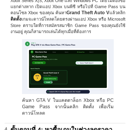
Xbox Series X|S, Xbox One และ Windows PC โดยไม่ต้องซื้อ
แยกต่างหาก เปิดแอป Xbox บนพีซี หรือไปที่ Game Pass บน
คอนโซล Xbox ของคุณ ค้นหา
Grand Theft Auto V
แล้วคลิก
ติดตั้ง
เกมจะดาวน์โหลดโดยตรงผ่านแอป Xbox หรือ Microsoft
Store ตราบใดที่การสมัครสมาชิก Game Pass ของคุณยังใช้
งานอยู่ คุณก็สามารถเล่นได้ทุกเมื่อที่ต้องการ
ค้นหา GTA V ในแคตตาล็อก Xbox หรือ PC
Game Pass จากนั้นคลิก ติดตั้ง เพื่อเริ่ม
ดาวน์โหลด
ขั้นตอนที่ 4: หาซื้อเกมในช่วงลดราคา