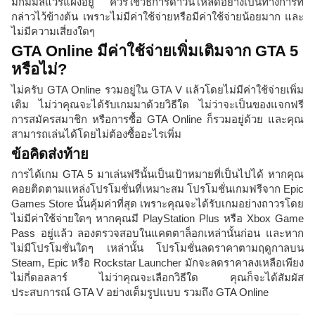
มักมีมัลแวร์แฝงอยู่ ควรใช้วิธีการดาวน์โหลดอย่างเป็นทางการที่
กล่าวไว้ข้างต้น เพราะไม่มีค่าใช้จ่ายหรือมีค่าใช้จ่ายน้อยมาก และ
ไม่มีความเสี่ยงใดๆ
GTA Online มีค่าใช้จ่ายเพิ่มเติมจาก GTA 5
หรือไม่?
ไม่ครับ GTA Online รวมอยู่ใน GTA V แล้วโดยไม่มีค่าใช้จ่ายเพิ่ม
เติม ไม่ว่าคุณจะได้รับเกมมาด้วยวิธีใด ไม่ว่าจะเป็นของแจกฟรี
การสมัครสมาชิก หรือการซื้อ GTA Online ก็รวมอยู่ด้วย และคุณ
สามารถเล่นได้โดยไม่ต้องซื้ออะไรเพิ่ม
ข้อคิดส่งท้าย
การได้เกม GTA 5 มาเล่นฟรีนั้นเป็นเป้าหมายที่เป็นไปได้ หากคุณ
คอยติดตามแหล่งโปรโมชั่นที่เหมาะสม โปรโมชั่นเกมฟรีจาก Epic
Games Store นั้นคุ้มค่าที่สุด เพราะคุณจะได้รับเกมอย่างถาวรโดย
ไม่มีค่าใช้จ่ายใดๆ หากคุณมี PlayStation Plus หรือ Xbox Game
Pass อยู่แล้ว ลองตรวจสอบในแคตตาล็อกเหล่านั้นก่อน และหาก
ไม่มีโปรโมชั่นใดๆ เหล่านั้น โปรโมชั่นลดราคาตามฤดูกาลบน
Steam, Epic หรือ Rockstar Launcher มักจะลดราคาลงเหลือเพียง
ไม่กี่ดอลลาร์ ไม่ว่าคุณจะเลือกวิธีใด คุณก็จะได้สัมผัส
ประสบการณ์ GTA V อย่างเต็มรูปแบบ รวมถึง GTA Online