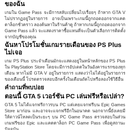
ของฉัน
เกมใน Game Pass จะมีการสลับเปลี่ยนไปเรื่อยๆ ถ้าหาก GTA V
ไม่ปรากฏอยู่ในรายการ อาจเป็นเพราะเกมนี้ถูกถอดออกจากแคต
ตาล็อกชั่วคราว ลองค้นหาในร้านค้าดู ถ้าหากเกมนี้ถูกถอดออกจาก
Game Pass แล้ว จะแสดงราคาซื้อแทนที่จะเป็นตัวเลือกการติดตั้ง
จากบัญชีของคุณ
ฉันหาโปรโมชั่นเกมรายเดือนของ PS Plus
ไม่เจอ
เกม PS Plus ประจำเดือนมักจะแสดงอยู่ในหน้าหลักของ PS Plus
ใน PlayStation Store โดยจะมีการอัปเดตในวันอังคารแรกของทุก
เดือน หากไม่มี GTA V อยู่ในรายการ แสดงว่าไม่ได้อยู่ในรายการ
ของเดือนนี้ โปรดตรวจสอบอีกครั้งในเดือนถัดไปหรือลองใช้วิธีอื่น
คำถามที่พบบ่อย
ตอนนี้ GTA 5 เวอร์ชัน PC เล่นฟรีหรือเปล่า?
GTA 5 ไม่ได้แจกฟรีถาวรบน PC แต่เคยแจกฟรีบน Epic Games
Store มาก่อน และอาจจะแจกฟรีอีกในอนาคต นอกจากนี้ยังเคยมี
ให้ดาวน์โหลดเป็นระยะๆ บน PC Game Pass ตรวจสอบในส่วน
เกมฟรีของ Epic และแคตตาล็อก PC Game Pass เพื่อดูสถานะ
ปัจจุบัน