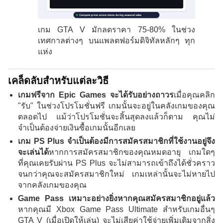
เกม GTA V มักลดราคา 75-80% ในช่วง
เทศกาลต่างๆ บนแพลตฟอร์มดิจิทัลหลักๆ ทุก
แห่ง
เคล็ดลับสำหรับแต่ละวิธี
เกมฟรีจาก Epic Games จะได้รับอย่างถาวร
เมื่อคุณคลิก
"รับ" ในช่วงโปรโมชั่นฟรี เกมนั้นจะอยู่ในคลังเกมของคุณ
ตลอดไป แม้ว่าโปรโมชั่นจะสิ้นสุดลงแล้วก็ตาม คุณไม่
จำเป็นต้องจ่ายเงินซื้อเกมนั้นอีกเลย
เกม PS Plus จำเป็นต้องมีการสมัครสมาชิกที่ใช้งานอยู่จึง
จะเล่นได้
หากการสมัครสมาชิกของคุณหมดอายุ เกมใดๆ
ที่คุณเคยรับผ่าน PS Plus จะไม่สามารถเข้าถึงได้ชั่วคราว
จนกว่าคุณจะสมัครสมาชิกใหม่ เกมเหล่านั้นจะไม่หายไป
จากคลังเกมของคุณ
Game Pass เหมาะอย่างยิ่งหากคุณสมัครสมาชิกอยู่แล้ว
หากคุณมี Xbox Game Pass Ultimate สำหรับเกมอื่นๆ
GTA V (เมื่อเปิดให้เล่น) จะไม่เสียค่าใช้จ่ายเพิ่มเติมจากสิ่ง