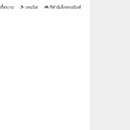
กี้สนาม
🎾 เทนนิส
🎮 กีฬาอิเล็กทรอนิกส์