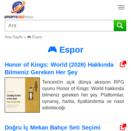
T
o
g
g
l
Ana Sayfa
»
🎮 Espor
e
n
🎮 Espor
a
v
Honor of Kings: World (2026) Hakkında
i
Bilmeniz Gereken Her Şey
g
a
Tencent'in açık dünya aksiyon RPG
t
oyunu Honor of Kings: World hakkında
i
bilmeniz gereken her şey. Platformlar,
o
oynanış, harita, fiyatlandırma ve nasıl
n
edinileceği.
Doğru İç Mekan Bahçe Seti Seçimi