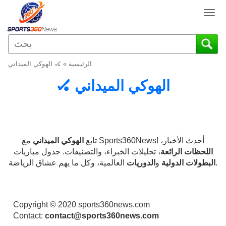
T
o
g
g
l
الرئيسية
»
🏑 الهوكي الميداني
e
n
🏑 الهوكي الميداني
a
v
i
g
a
مع Sports360News! أحدث الأخبار،
تابع
الهوكي الميداني
t
اللحظات الرائعة
، تحليلات الخبراء، والتصنيفات. جدول مباريات
i
العالمية، وكل ما يهم عشاق الرياضة.
البطولات الدولية
و
الدوريات
o
n
Copyright © 2020 sports360news.com
Contact:
contact@sports360news.com