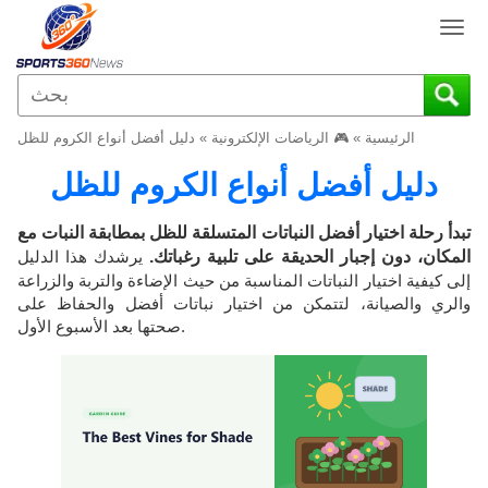
T
o
g
g
l
الرئيسية
»
🎮 الرياضات الإلكترونية
»
دليل أفضل أنواع الكروم للظل
e
n
دليل أفضل أنواع الكروم للظل
a
v
تبدأ رحلة اختيار أفضل النباتات المتسلقة للظل بمطابقة النبات مع
i
المكان، دون إجبار الحديقة على تلبية رغباتك.
يرشدك هذا الدليل
g
إلى كيفية اختيار النباتات المناسبة من حيث الإضاءة والتربة والزراعة
a
والري والصيانة، لتتمكن من اختيار نباتات أفضل والحفاظ على
t
صحتها بعد الأسبوع الأول.
i
o
n