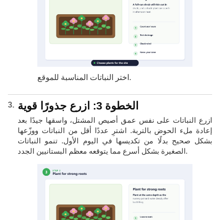
اختر النباتات المناسبة للموقع.
الخطوة 3: ازرع جذورًا قوية
ازرع النباتات على نفس عمق أصيص المشتل، واسقها جيدًا بعد
إعادة ملء الحوض بالتربة. اشترِ عددًا أقل من النباتات ووزّعها
بشكل صحيح بدلًا من تكديسها في اليوم الأول. تنمو النباتات
الصغيرة بشكل أسرع مما يتوقعه معظم البستانيين الجدد.