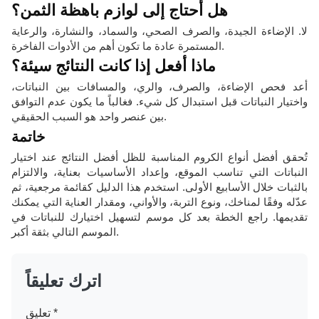
هل أحتاج إلى لوازم باهظة الثمن؟
لا. الإضاءة الجيدة، والصرف الصحي، والسماد، والنشارة، والرعاية
المستمرة عادة ما تكون أهم من الأدوات الفاخرة.
ماذا أفعل إذا كانت النتائج سيئة؟
أعد فحص الإضاءة، والصرف، والري، والمسافات بين النباتات،
واختيار النباتات قبل استبدال كل شيء. فغالباً ما يكون عدم التوافق
بين عنصر واحد هو السبب الحقيقي.
خاتمة
تُحقق أفضل أنواع الكروم المناسبة للظل أفضل النتائج عند اختيار
النباتات التي تناسب الموقع، وإعداد الأساسيات بعناية، والالتزام
بالثبات خلال الأسابيع الأولى. استخدم هذا الدليل كقائمة مرجعية، ثم
عدّله وفقًا لمناخك، ونوع التربة، والأواني، ومقدار العناية التي يمكنك
تقديمها. راجع الخطة بعد كل موسم لتسهيل اختيارك للنباتات في
الموسم التالي بثقة أكبر.
اترك تعليقاً
*
تعليق