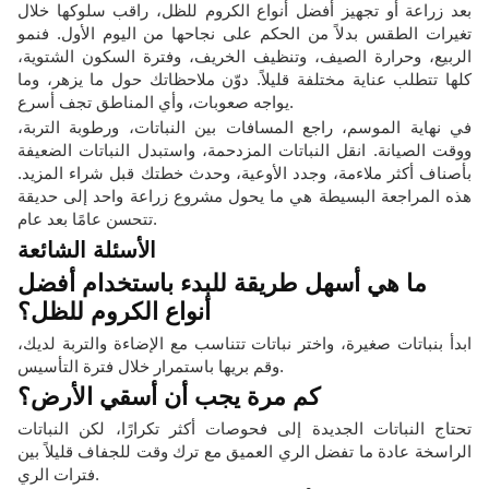
بعد زراعة أو تجهيز أفضل أنواع الكروم للظل، راقب سلوكها خلال
تغيرات الطقس بدلاً من الحكم على نجاحها من اليوم الأول. فنمو
الربيع، وحرارة الصيف، وتنظيف الخريف، وفترة السكون الشتوية،
كلها تتطلب عناية مختلفة قليلاً. دوّن ملاحظاتك حول ما يزهر، وما
يواجه صعوبات، وأي المناطق تجف أسرع.
في نهاية الموسم، راجع المسافات بين النباتات، ورطوبة التربة،
ووقت الصيانة. انقل النباتات المزدحمة، واستبدل النباتات الضعيفة
بأصناف أكثر ملاءمة، وجدد الأوعية، وحدث خطتك قبل شراء المزيد.
هذه المراجعة البسيطة هي ما يحول مشروع زراعة واحد إلى حديقة
تتحسن عامًا بعد عام.
الأسئلة الشائعة
ما هي أسهل طريقة للبدء باستخدام أفضل
أنواع الكروم للظل؟
ابدأ بنباتات صغيرة، واختر نباتات تتناسب مع الإضاءة والتربة لديك،
وقم بريها باستمرار خلال فترة التأسيس.
كم مرة يجب أن أسقي الأرض؟
تحتاج النباتات الجديدة إلى فحوصات أكثر تكرارًا، لكن النباتات
الراسخة عادة ما تفضل الري العميق مع ترك وقت للجفاف قليلاً بين
فترات الري.