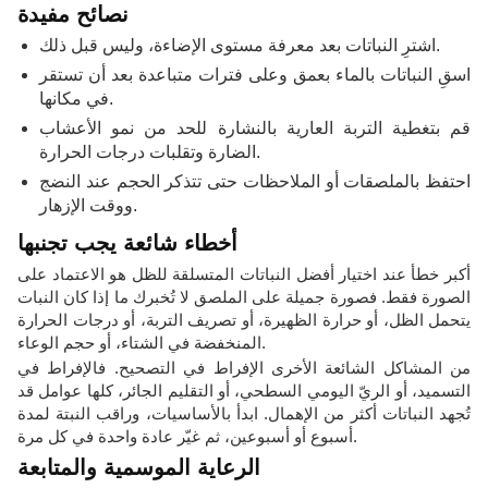
نصائح مفيدة
اشترِ النباتات بعد معرفة مستوى الإضاءة، وليس قبل ذلك.
اسقِ النباتات بالماء بعمق وعلى فترات متباعدة بعد أن تستقر
في مكانها.
قم بتغطية التربة العارية بالنشارة للحد من نمو الأعشاب
الضارة وتقلبات درجات الحرارة.
احتفظ بالملصقات أو الملاحظات حتى تتذكر الحجم عند النضج
ووقت الإزهار.
أخطاء شائعة يجب تجنبها
أكبر خطأ عند اختيار أفضل النباتات المتسلقة للظل هو الاعتماد على
الصورة فقط. فصورة جميلة على الملصق لا تُخبرك ما إذا كان النبات
يتحمل الظل، أو حرارة الظهيرة، أو تصريف التربة، أو درجات الحرارة
المنخفضة في الشتاء، أو حجم الوعاء.
من المشاكل الشائعة الأخرى الإفراط في التصحيح. فالإفراط في
التسميد، أو الريّ اليومي السطحي، أو التقليم الجائر، كلها عوامل قد
تُجهد النباتات أكثر من الإهمال. ابدأ بالأساسيات، وراقب النبتة لمدة
أسبوع أو أسبوعين، ثم غيّر عادة واحدة في كل مرة.
الرعاية الموسمية والمتابعة