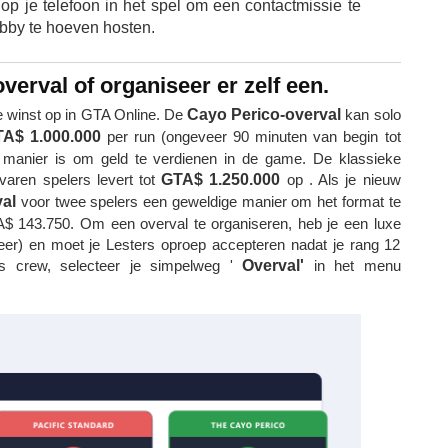
op je telefoon in het spel om een ​​contactmissie te
bby te hoeven hosten.
erval of organiseer er zelf een.
le winst op in GTA Online. De
Cayo Perico-overval
kan solo
A$ 1.000.000
per run (ongeveer 90 minuten van begin tot
e manier is om geld te verdienen in de game. De klassieke
varen spelers levert tot
GTA$ 1.250.000
op . Als je nieuw
val
voor twee spelers een geweldige manier om het format te
 143.750. Om een ​​overval te organiseren, heb je een luxe
er) en moet je Lesters oproep accepteren nadat je rang 12
ls crew, selecteer je simpelweg '
Overval'
in het menu