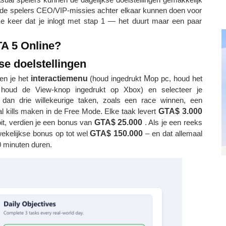
ewijde spelers CEO/VIP-missies achter elkaar kunnen doen voor
e keer dat je inlogt met stap 1 — het duurt maar een paar
GTA 5 Online?
kse doelstellingen
pen je het
interactiemenu
(houd ingedrukt
M
op pc, houd het
f houd de View-knop ingedrukt op Xbox) en selecteer je
 dan drie willekeurige taken, zoals een race winnen, een
l kills maken in de Free Mode. Elke taak levert
GTA$ 3.000
ooit, verdien je een bonus van
GTA$ 25.000
. Als je een reeks
ekelijkse bonus op tot wel
GTA$ 150.000
– en dat allemaal
0 minuten duren.