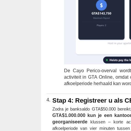
De Cayo Perico-overval word
activiteit in GTA Online, omda
afkoelperiode herhaald kan wor
Stap 4: Registreer u als 
Zodra je banksaldo GTA$50.000 bereikt, 
GTA$1.000.000 kun je een kanto
georganiseerde
klussen – korte act
afkoelperiode van vier minuten tusse