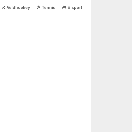
🏑 Veldhockey
🎾 Tennis
🎮 E-sport