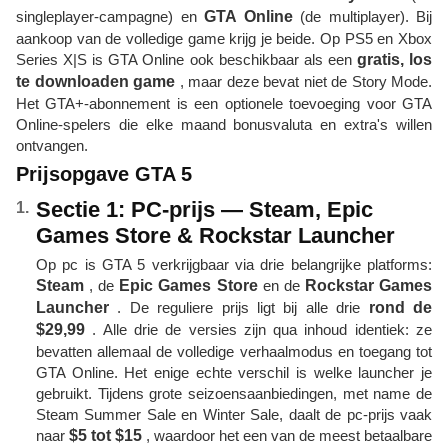
singleplayer-campagne) en
GTA Online
(de multiplayer). Bij
aankoop van de volledige game krijg je beide. Op PS5 en Xbox
Series X|S is GTA Online ook beschikbaar als een
gratis, los
te downloaden game
, maar deze bevat niet de Story Mode.
Het GTA+-abonnement is een optionele toevoeging voor GTA
Online-spelers die elke maand bonusvaluta en extra's willen
ontvangen.
Prijsopgave GTA 5
Sectie 1: PC-prijs — Steam, Epic
Games Store & Rockstar Launcher
Op pc is GTA 5 verkrijgbaar via drie belangrijke platforms:
Steam
, de
Epic Games Store
en de
Rockstar Games
Launcher
. De reguliere prijs ligt bij alle drie
rond de
$29,99
. Alle drie de versies zijn qua inhoud identiek: ze
bevatten allemaal de volledige verhaalmodus en toegang tot
GTA Online. Het enige echte verschil is welke launcher je
gebruikt. Tijdens grote seizoensaanbiedingen, met name de
Steam Summer Sale en Winter Sale, daalt de pc-prijs vaak
naar
$5 tot $15
, waardoor het een van de meest betaalbare