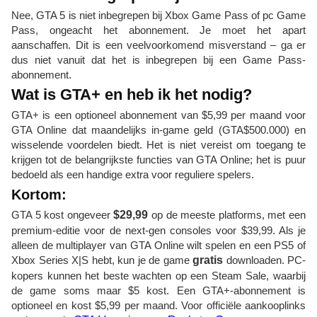
Nee, GTA 5 is niet inbegrepen bij Xbox Game Pass of pc Game
Pass, ongeacht het abonnement. Je moet het apart
aanschaffen. Dit is een veelvoorkomend misverstand – ga er
dus niet vanuit dat het is inbegrepen bij een Game Pass-
abonnement.
Wat is GTA+ en heb ik het nodig?
GTA+ is een optioneel abonnement van $5,99 per maand voor
GTA Online dat maandelijks in-game geld (GTA$500.000) en
wisselende voordelen biedt. Het is niet vereist om toegang te
krijgen tot de belangrijkste functies van GTA Online; het is puur
bedoeld als een handige extra voor reguliere spelers.
Kortom:
GTA 5 kost ongeveer
$29,99
op de meeste platforms, met een
premium-editie voor de next-gen consoles voor $39,99. Als je
alleen de multiplayer van GTA Online wilt spelen en een PS5 of
Xbox Series X|S hebt, kun je de game
gratis
downloaden. PC-
kopers kunnen het beste wachten op een Steam Sale, waarbij
de game soms maar $5 kost. Een GTA+-abonnement is
optioneel en kost $5,99 per maand. Voor officiële aankooplinks