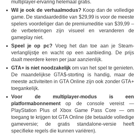
multiplayer-ervaring helemaal gratis.
Wil je ook de verhaalmodus?
Koop dan de volledige
game. De standaardeditie van $29,99 is voor de meeste
spelers voordeliger dan de premiumeditie van $39,99 –
de verbeteringen zijn visueel en veranderen de
gameplay niet.
Speel je op pc?
Voeg het dan toe aan je Steam-
verlanglijstje en wacht op een aanbieding. De prijs
daalt meerdere keren per jaar aanzienlijk.
GTA+ is niet noodzakelijk
om van het spel te genieten.
De maandelijkse GTA$-storting is handig, maar de
meeste activiteiten in GTA Online zijn ook zonder GTA+
toegankelijk.
Voor de multiplayer-modus is een
platformabonnement
op de console vereist —
PlayStation Plus of Xbox Game Pass Core — om
toegang te krijgen tot GTA Online (de betaalde volledige
gameversie; de ​​gratis standalone-versie heeft
specifieke regels die kunnen variëren).