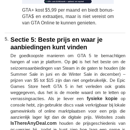
GTA+ kost $5,99 per maand en biedt bonus-
GTA$ en extraatjes, maar is niet vereist om
van GTA Online te kunnen genieten.
Sectie 5: Beste prijs en waar je
aanbiedingen kunt vinden
De goedkoopste manieren om GTA 5 te bemachtigen
hangen af ​​van je platform. Op
pc
is het het beste om de
seizoensaanbiedingen van Steam in de gaten te houden (de
Summer Sale in juni en de Winter Sale in december) –
prijzen van $5 tot $15 zijn dan niet ongebruikelijk. De Epic
Games Store heeft GTA 5 in het verleden ook gratis
weggegeven, dus het is de moeite waard om te letten op
verrassingsacties. Als je liever een
fysieke kopie
op
console hebt, zijn gebruikte discs vaak verkrijgbaar bij lokale
gamewinkels of online marktplaatsen voor een prijs die
aanzienlijk lager ligt dan de digitale prijs. Websites zoals
IsThereAnyDeal.com
houden de prijsgeschiedenis van
pc-versies bij, zodat je kunt zien hoe laag een game is