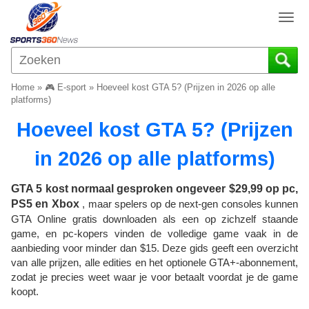
T
o
g
g
l
Home
»
🎮 E-sport
»
Hoeveel kost GTA 5? (Prijzen in 2026 op alle
e
platforms)
n
Hoeveel kost GTA 5? (Prijzen
a
v
in 2026 op alle platforms)
i
g
a
GTA 5 kost normaal gesproken ongeveer $29,99 op pc,
t
PS5 en Xbox
, maar spelers op de next-gen consoles kunnen
i
GTA Online gratis downloaden als een op zichzelf staande
o
game, en pc-kopers vinden de volledige game vaak in de
n
aanbieding voor minder dan $15. Deze gids geeft een overzicht
van alle prijzen, alle edities en het optionele GTA+-abonnement,
zodat je precies weet waar je voor betaalt voordat je de game
koopt.