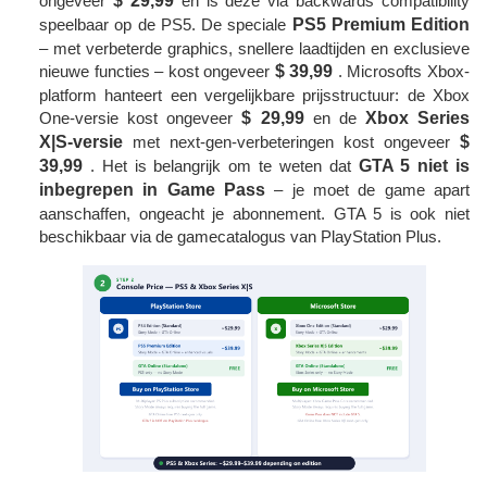
ongeveer
$ 29,99
en is deze via backwards compatibility
speelbaar op de PS5. De speciale
PS5 Premium Edition
– met verbeterde graphics, snellere laadtijden en exclusieve
nieuwe functies – kost ongeveer
$ 39,99
. Microsofts Xbox-
platform hanteert een vergelijkbare prijsstructuur: de Xbox
One-versie kost ongeveer
$ 29,99
en de
Xbox Series
X|S-versie
met next-gen-verbeteringen kost ongeveer
$
39,99
. Het is belangrijk om te weten dat
GTA 5 niet is
inbegrepen in Game Pass
– je moet de game apart
aanschaffen, ongeacht je abonnement. GTA 5 is ook niet
beschikbaar via de gamecatalogus van PlayStation Plus.