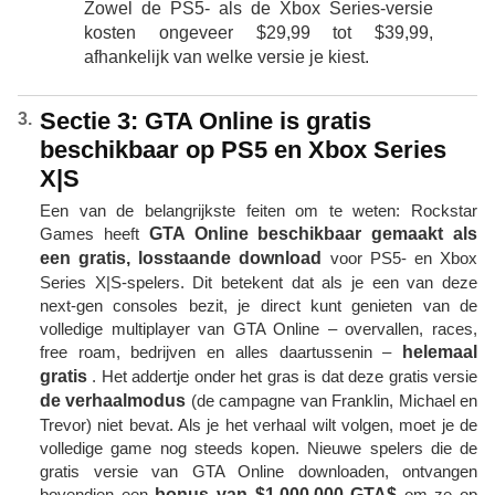
Zowel de PS5- als de Xbox Series-versie
kosten ongeveer $29,99 tot $39,99,
afhankelijk van welke versie je kiest.
Sectie 3: GTA Online is gratis
beschikbaar op PS5 en Xbox Series
X|S
Een van de belangrijkste feiten om te weten: Rockstar
Games heeft
GTA Online beschikbaar gemaakt als
een gratis, losstaande download
voor PS5- en Xbox
Series X|S-spelers. Dit betekent dat als je een van deze
next-gen consoles bezit, je direct kunt genieten van de
volledige multiplayer van GTA Online – overvallen, races,
free roam, bedrijven en alles daartussenin –
helemaal
gratis
. Het addertje onder het gras is dat deze gratis versie
de verhaalmodus
(de campagne van Franklin, Michael en
Trevor) niet bevat. Als je het verhaal wilt volgen, moet je de
volledige game nog steeds kopen. Nieuwe spelers die de
gratis versie van GTA Online downloaden, ontvangen
bovendien een
bonus van $1.000.000 GTA$
om ze op