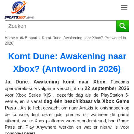
T
o
g
g
l
Home
»
🎮 E-sport
»
Komt Dune: Awakening naar Xbox? (Antwoord in
e
2026)
n
Komt Dune: Awakening naar
a
v
Xbox? (Antwoord in 2026)
i
g
a
Ja, Dune: Awakening komt naar Xbox.
Funcoms
t
openwereld-survivalgame verschijnt op
22 september 2026
i
voor Xbox Series X|S , dezelfde dag als de PlayStation 5-
o
versie, en is vanaf
dag één beschikbaar via Xbox Game
n
Pass
. Als je hebt gewacht om naar Arrakis te ontsnappen op
de console, legt deze gids precies uit wanneer de game
uitkomt, welke Xbox-platforms worden ondersteund, hoe Game
Pass en Play Anywhere werken en wat er nieuw is voor
console-spelers.