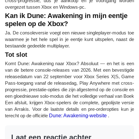
cross-progressie, dus je aankoop en je voortgang worden
overgezet tussen Xbox en Windows-pc.
Kan ik Dune: Awakening in mijn eentje
spelen op de Xbox?
Ja. De consoleversie voegt een nieuwe singleplayer-modus toe
waarmee je het hele spel in je eentje kunt uitspelen, naast de
bestaande gedeelde multiplayer.
Tot slot
Komt Dune: Awakening naar Xbox? Absoluut — en het is een
van de betere console-releases van 2026. Met een bevestigde
releasedatum van 22 september voor Xbox Series X|S, Game
Pass-toegang vanaf de releasedag, Play Anywhere met cross-
progressie, prestatie-opties die zijn afgestemd op de console en
een gloednieuwe solo-modus die het volledige verhaal van Boek
Een afsluit, krijgen Xbox-spelers de complete, gepolijste versie
van Arrakis. Voor de laatste details en pre-orderopties kun je
terecht op de officiële
Dune: Awakening-website
.
Laat een reactie achter